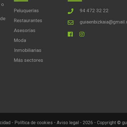
 o
Peluquerías
94 472 32 22
 de
Restaurantes
guiaenbizkaia@gmail
Asesorías
Moda
Inmobiliarias
Más sectores
acidad
-
Política de cookies
-
Aviso legal
- 2026 - Copyright © gu