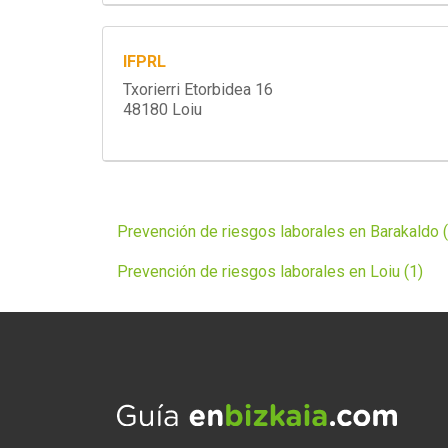
IFPRL
Txorierri Etorbidea 16
48180 Loiu
Prevención de riesgos laborales en Barakaldo (
Prevención de riesgos laborales en Loiu (1)