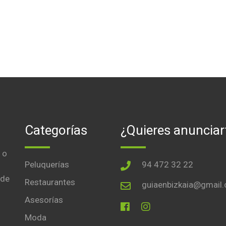
Categorías
¿Quieres anunciar
 o
Peluquerías
94 472 32 22
 de
Restaurantes
guiaenbizkaia@gmail
Asesorías
Moda