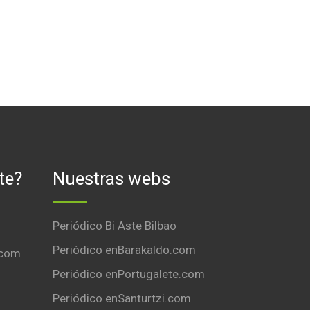
te?
Nuestras webs
Periódico Bi Aste Bilbao
Periódico enBarakaldo.com
.com
Periódico enPortugalete.com
Periódico enSanturtzi.com